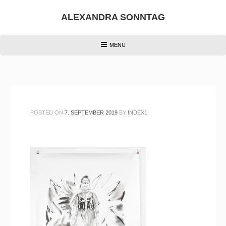
Skip
to
ALEXANDRA SONNTAG
content
HEADER
MENU
MENU
POSTED ON
7. SEPTEMBER 2019
BY
INDEX1