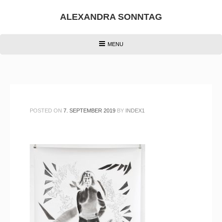
Skip
to
ALEXANDRA SONNTAG
content
HEADER
MENU
MENU
POSTED ON
7. SEPTEMBER 2019
BY
INDEX1